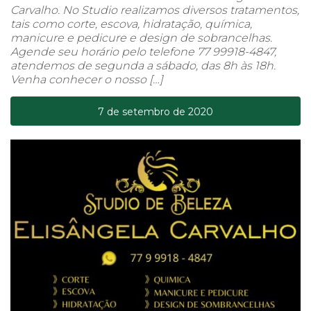
Carvalho. No Studio realizamos diversos tratamentos,
tais como corte, escova, hidratação, química,
manicure e pedicure e design de sobrancelhas.
Agende seu horário pelo telefone 77 99918-4847,
atendemos de segunda a sábado, das 8h às 18h.
Venha conhecer o nosso […]
7 de setembro de 2020