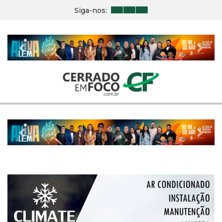
Siga-nos:
Previous
Nex
Previous
Nex