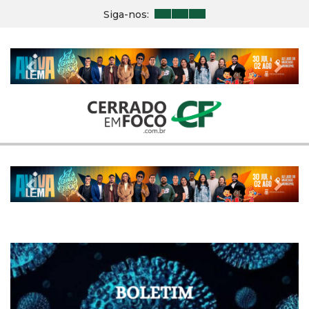
Siga-nos:
Previous
Nex
Previous
Nex