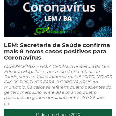
LEM: Secretaria de Saúde confirma
mais 8 novos casos positivos para
Coronavírus.
CORONAVÍRUS – NOTA OFICIAL A Prefeitura de Luís
Eduardo Magalhães, por meio da Secretaria de
Saúde, vem a público informar mais 8 (OITO) NOVOS
CASOS POSITIVOS PARA O CORONAVÍRUS no
município. Os casos se referem: quatro pacientes do
gênero masculino, entre 30 e 57 anos; quatro
pacientes do gênero feminino, entre 27 e 79 anos.
[…]
14 de setembro de 2020