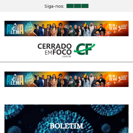
Siga-nos:
Previous
Nex
Previous
Nex