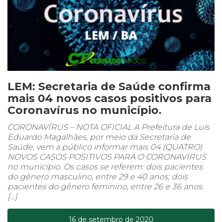
LEM: Secretaria de Saúde confirma
mais 04 novos casos positivos para
Coronavírus no município.
CORONAVÍRUS – NOTA OFICIAL A Prefeitura de Luís
Eduardo Magalhães, por meio da Secretaria de
Saúde, vem a público informar mais 04 (QUATRO)
NOVOS CASOS POSITIVOS PARA O CORONAVÍRUS
no município. Os casos se referem: dois pacientes
do gênero masculino, entre 29 e 40 anos; dois
pacientes do gênero feminino, entre 26 e 36 anos.
[…]
16 de setembro de 2020