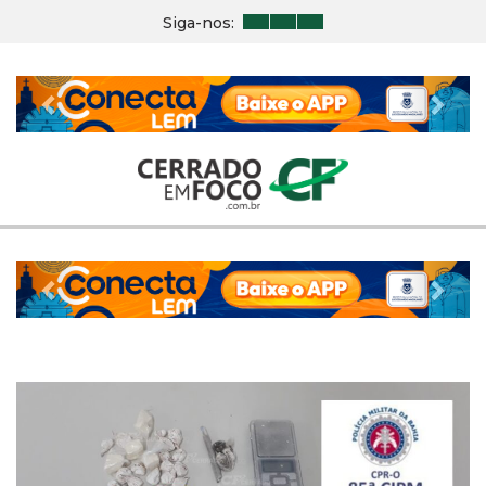
Siga-nos:
Previous
Nex
Previous
Nex