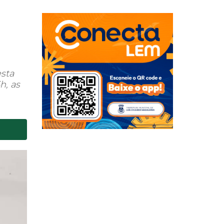
sta
, as