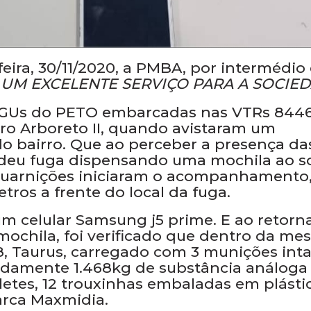
ira, 30/11/2020, a PMBA, por intermédio
UM EXCELENTE SERVIÇO PARA A SOCIE
s GUs do PETO embarcadas nas VTRs 8446
rro Arboreto II, quando avistaram um
do bairro. Que ao perceber a presença da
eu fuga dispensando uma mochila ao so
 guarnições iniciaram o acompanhamento,
tros a frente do local da fuga.
um celular Samsung j5 prime. E ao retor
 mochila, foi verificado que dentro da m
8, Taurus, carregado com 3 munições inta
damente 1.468kg de substância análoga
tes, 12 trouxinhas embaladas em plástic
arca Maxmidia.