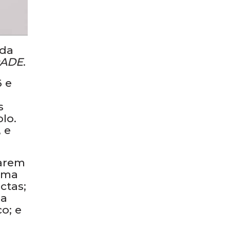
 da
DADE
.
 e
s
lo.
 e
narem
esma
ctas;
 a
o; e