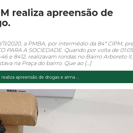
PM realiza apreensão de
go.
11/2020, a PMBA, por intermédio da 84ª CIPM, pre
 PARA A SOCIEDADE. Quando por volta de 01:05h
e 8412, realizavam rondas no Bairro Arboreto II,
ava na Praça do bairro. Que ao […]
 realiza apreensão de drogas e arma ...