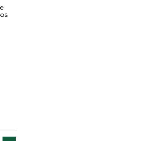
 e
 os