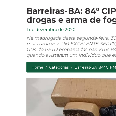
Barreiras-BA: 84ª CI
drogas e arma de fo
1 de dezembro de 2020
Na madrugada desta segunda-feira, 30/
mais uma vez, UM EXCELENTE SERVIÇO
GUs do PETO embarcadas nas VTRs 8446 
quando avistaram um indivíduo que est
Home
Categorias
Barreiras-BA: 84ª CIPM