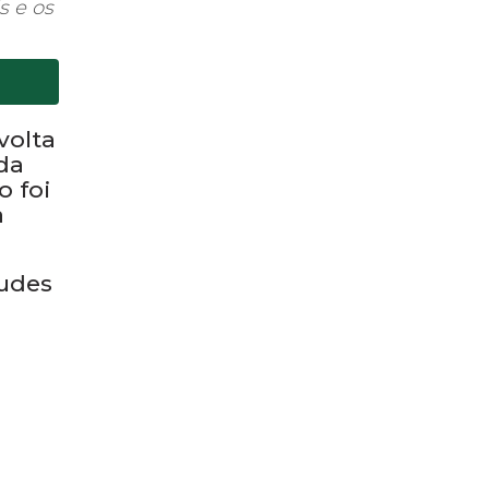
u
, na
s e os
volta
da
o foi
a
audes