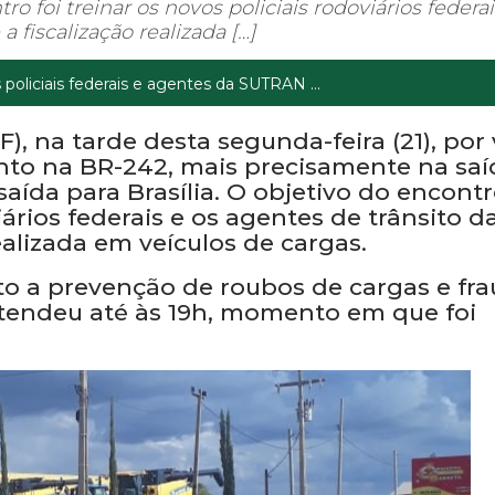
arde desta segunda-feira (21), por volta das 14h, de
precisamente na saída para Barreiras; e na BR-020
ro foi treinar os novos policiais rodoviários federai
 fiscalização realizada […]
policiais federais e agentes da SUTRAN ...
F), na tarde desta segunda-feira (21), por 
ento na BR-242, mais precisamente na saí
saída para Brasília. O objetivo do encontr
iários federais e os agentes de trânsito d
alizada em veículos de cargas.
ito a prevenção de roubos de cargas e fr
stendeu até às 19h, momento em que foi