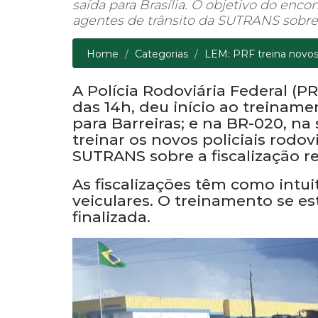
21 de dezembro de 2020
A Polícia Rodoviária Federal (PRF), na t
início ao treinamento na BR-242, mais 
saída para Brasília. O objetivo do encont
agentes de trânsito da SUTRANS sobre a
Home
Categorias
LEM: PRF treina novos 
A Polícia Rodoviária Federal (PR
das 14h, deu início ao treinam
para Barreiras; e na BR-020, na 
treinar os novos policiais rodov
SUTRANS sobre a fiscalização re
As fiscalizações têm como intu
veiculares. O treinamento se e
finalizada.