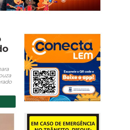
o
do
mara
Souza
erado