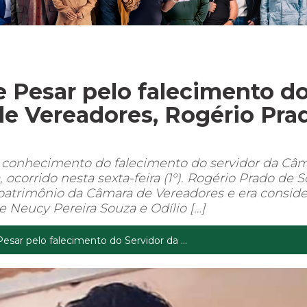
e Pesar pelo falecimento d
de Vereadores, Rogério Pra
 conhecimento do falecimento do servidor da Câ
ocorrido nesta sexta-feira (1°). Rogério Prado de 
 patrimônio da Câmara de Vereadores e era consid
 Neucy Pereira Souza e Odílio […]
esar pelo falecimento do Servidor da ...