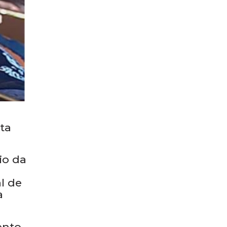
ta
io da
.
l de
a
ento