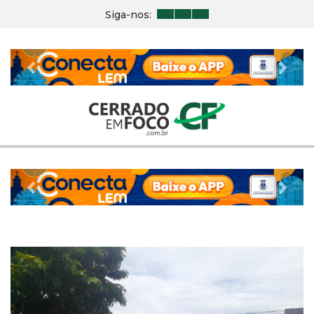
Siga-nos:
Previous
Nex
Previous
Nex