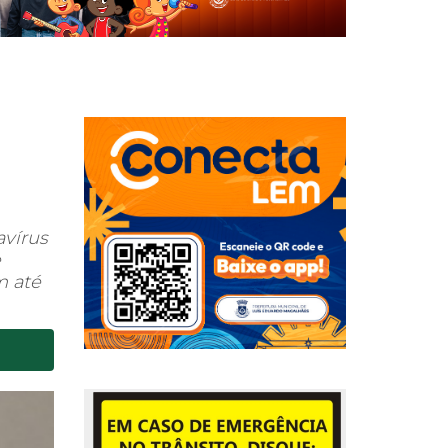
avírus
e
m até