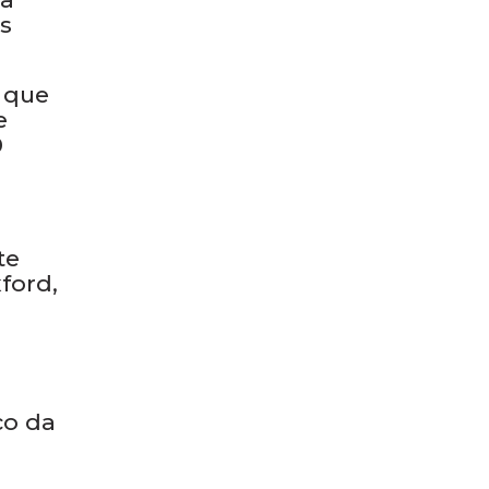
s
 que
e
0
te
ford,
ço da