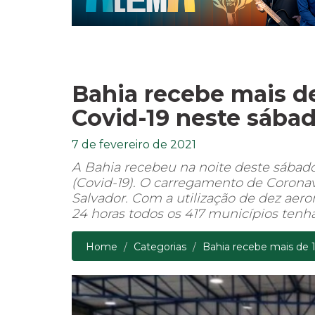
Bahia recebe mais de
Covid-19 neste sábad
7 de fevereiro de 2021
A Bahia recebeu na noite deste sábado 
(Covid-19). O carregamento de Corona
Salvador. Com a utilização de dez aer
24 horas todos os 417 municípios tenh
Home
Categorias
Bahia recebe mais de 18