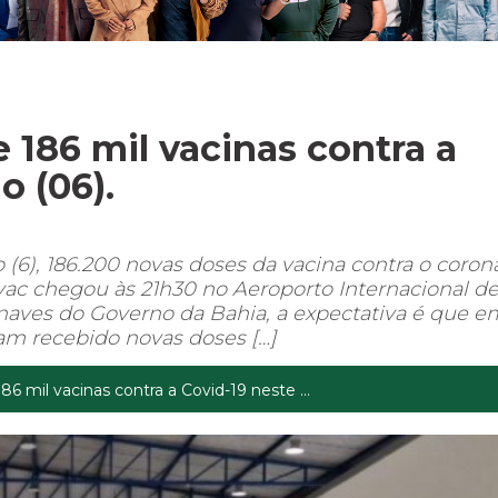
 186 mil vacinas contra a
o (06).
(6), 186.200 novas doses da vacina contra o coron
vac chegou às 21h30 no Aeroporto Internacional d
onaves do Governo da Bahia, a expectativa é que e
am recebido novas doses […]
6 mil vacinas contra a Covid-19 neste ...