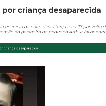
 por criança desaparecida
no inicio da noite desta terça feira 27 por volta d
ação do paradeiro do pequeno Arthur favor entr
or criança desaparecida