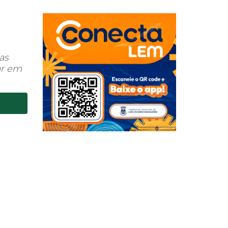
as
ar em