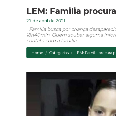
LEM: Familia procura
27 de abril de 2021
Familia busca por criança desaparecida 
18h40min. Quem souber alguma inform
contato com a familia.
Home
Categorias
LEM: Familia procura p