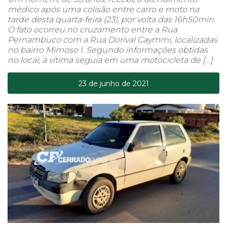
médico após uma colisão entre carro e moto na
tarde desta quarta-feira (23), por volta das 16h50min.
O fato ocorreu no cruzamento entre a Rua
Pernambuco com a Rua Dorival Caymmi, localizadas
no bairro Mimoso I. Segundo informações obtidas
no local, a vítima seguia em uma motocicleta de […]
23 de junho de 2021