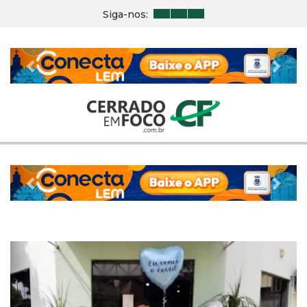
Siga-nos:
Previous
Nex
Previous
Nex