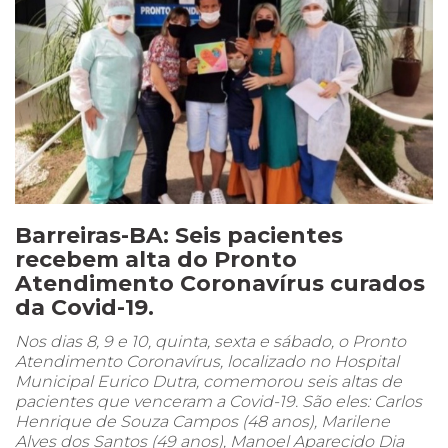
Barreiras-BA: Seis pacientes
recebem alta do Pronto
Atendimento Coronavírus curados
da Covid-19.
Nos dias 8, 9 e 10, quinta, sexta e sábado, o Pronto
Atendimento Coronavírus, localizado no Hospital
Municipal Eurico Dutra, comemorou seis altas de
pacientes que venceram a Covid-19. São eles: Carlos
Henrique de Souza Campos (48 anos), Marilene
Alves dos Santos (49 anos), Manoel Aparecido Dia