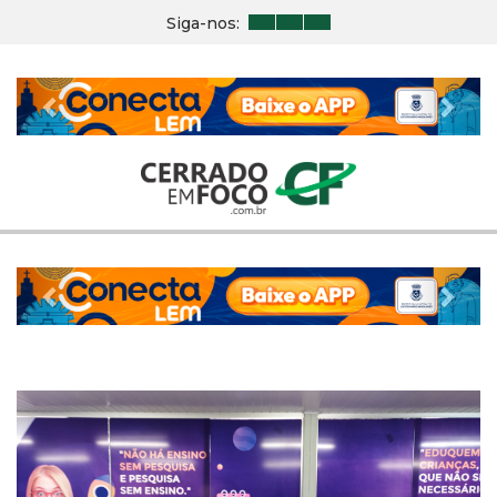
Siga-nos:
Previous
Nex
Previous
Nex