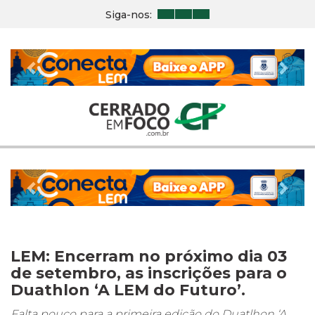
Siga-nos:
Previous
Nex
Previous
Nex
LEM: Encerram no próximo dia 03
de setembro, as inscrições para o
Duathlon ‘A LEM do Futuro’.
Falta pouco para a primeira edição do Duatlhon ‘A