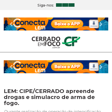
Siga-nos:
Previous
Nex
Previous
Nex
LEM: CIPE/CERRADO apreende
drogas e simulacro de arma de
fogo.
Durante realização de operação de intensificação