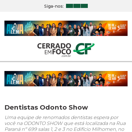
Siga-nos:
Previous
Nex
Previous
Nex
Dentistas Odonto Show
Uma equipe de renomados dentistas espera por
você na ODONTO SHOW que está localizada na Rua
Paraná nº 699 salas 1, 2 e 3 no Edifício Milhomen, no