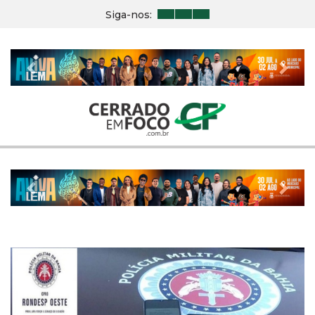
Siga-nos:
Previous
Nex
Previous
Nex