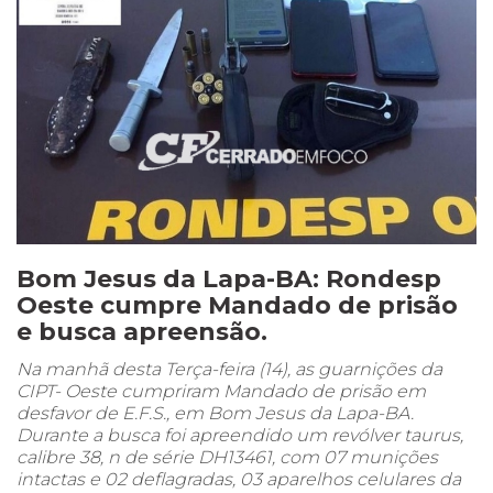
Bom Jesus da Lapa-BA: Rondesp
Oeste cumpre Mandado de prisão
e busca apreensão.
Na manhã desta Terça-feira (14), as guarnições da
CIPT- Oeste cumpriram Mandado de prisão em
desfavor de E.F.S., em Bom Jesus da Lapa-BA.
Durante a busca foi apreendido um revólver taurus,
calibre 38, n de série DH13461, com 07 munições
intactas e 02 deflagradas, 03 aparelhos celulares da