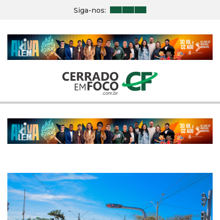
Siga-nos:
Previous
Nex
Previous
Nex