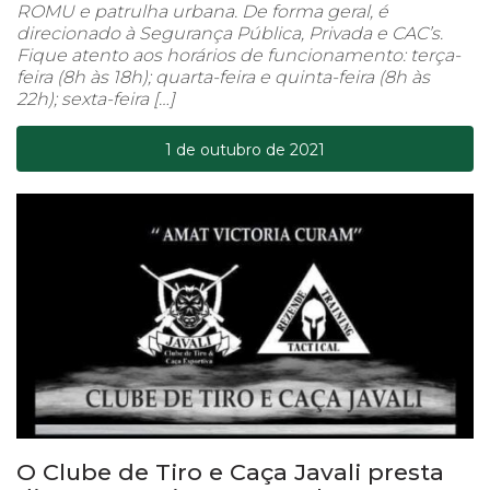
ROMU e patrulha urbana. De forma geral, é
direcionado à Segurança Pública, Privada e CAC’s.
Fique atento aos horários de funcionamento: terça-
feira (8h às 18h); quarta-feira e quinta-feira (8h às
22h); sexta-feira […]
1 de outubro de 2021
O Clube de Tiro e Caça Javali presta