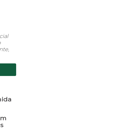
cial
o
nte,
nida
om
os