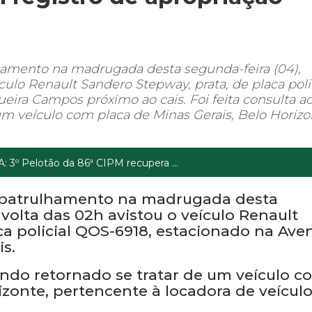
amento na madrugada desta segunda-feira (04),
culo Renault Sandero Stepway, prata, de placa poli
eira Campos próximo ao cais. Foi feita consulta a
um veículo com placa de Minas Gerais, Belo Horizo
: 3º Pelotão da 86ª CIPM recupera ...
 patrulhamento na madrugada desta
volta das 02h avistou o veículo Renault
ca policial QOS-6918, estacionado na Ave
s.
tendo retornado se tratar de um veículo c
izonte, pertencente à locadora de veícul