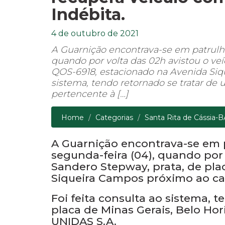
Indébita.
4 de outubro de 2021
A Guarnição encontrava-se em patrulh
quando por volta das 02h avistou o veí
QOS-6918, estacionado na Avenida Siqu
sistema, tendo retornado se tratar de 
pertencente à […]
Home
Categorias
Santa Rita de Cássia-BA
A Guarnição encontrava-se em
segunda-feira (04), quando por 
Sandero Stepway, prata, de pla
Siqueira Campos próximo ao cai
Foi feita consulta ao sistema, 
placa de Minas Gerais, Belo Hor
UNIDAS S.A.