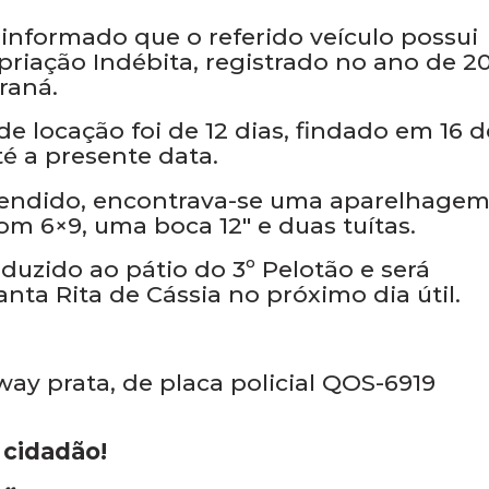
 informado que o referido veículo possui
riação Indébita, registrado no ano de 20
raná.
e locação foi de 12 dias, findado em 16 d
é a presente data.
eendido, encontrava-se uma aparelhagem
m 6×9, uma boca 12″ e duas tuítas.
nduzido ao pátio do 3º Pelotão e será
ta Rita de Cássia no próximo dia útil.
ay prata, de placa policial QOS-6919
 cidadão!