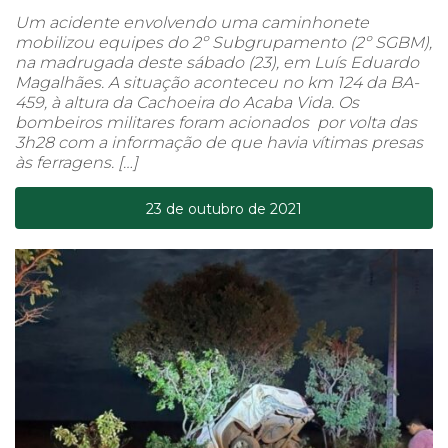
Um acidente envolvendo uma caminhonete
mobilizou equipes do 2º Subgrupamento (2º SGBM),
na madrugada deste sábado (23), em Luís Eduardo
Magalhães. A situação aconteceu no km 124 da BA-
459, à altura da Cachoeira do Acaba Vida. Os
bombeiros militares foram acionados por volta das
3h28 com a informação de que havia vítimas presas
às ferragens. […]
23 de outubro de 2021