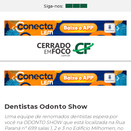
Siga-nos:
Previous
Nex
Previous
Nex
Dentistas Odonto Show
Uma equipe de renomados dentistas espera por
você na ODONTO SHOW que está localizada na Rua
Paraná nº 699 salas 1, 2 e 3 no Edifício Milhomen, no