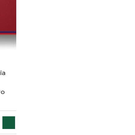
ia
ro