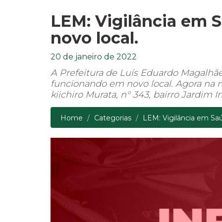
LEM: Vigilância em 
novo local.
20 de janeiro de 2022
A Prefeitura de Luís Eduardo Magalhães
funcionando em novo local. Agora na n
kiichiro Murata, n° 343, bairro Jardim I
Home
Categorias
LEM: Vigilância em Sa