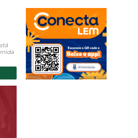
stá
enida