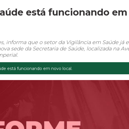
Saúde está funcionando em
, informa que o setor da Vigilância em Saúde já e
ova sede da Secretaria de Saúde, localizada na Av
mperial.
úde está funcionando em novo local.