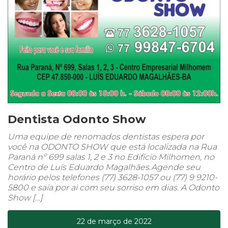
Dentista Odonto Show
Uma equipe de renomados dentistas espera por
você na ODONTO SHOW que está localizada na Rua
Paraná nº 699 salas 1, 2 e 3 no Edifício Milhomen, no
Centro de Luís Eduardo Magalhães.Agende seu
horário pelos telefones (77) 3628-1057 ou (77) 9 9210-
5800 e saía por ai com seu sorriso em dias. A Odonto
Show […]
22 de março de 2022