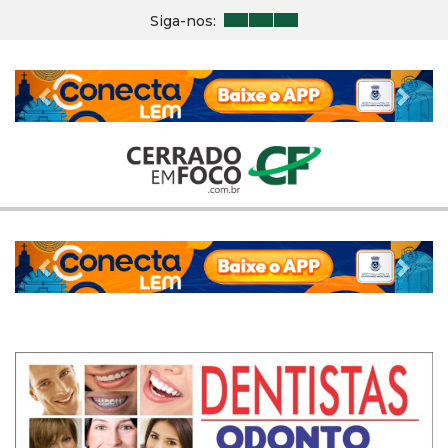
Siga-nos:
Previous
Nex
Previous
Nex