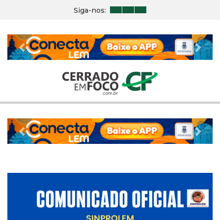
Siga-nos:
Previous
Nex
Previous
Nex