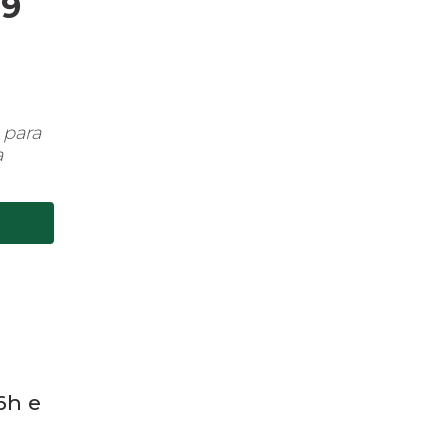
19
 para
a