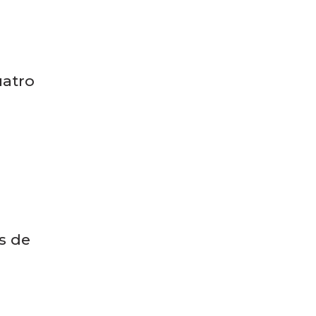
os de
uatro
os de