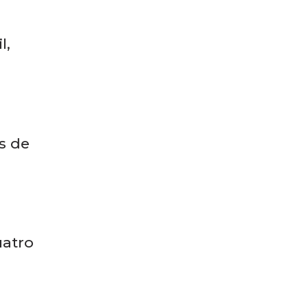
6h e
l,
os de
uatro