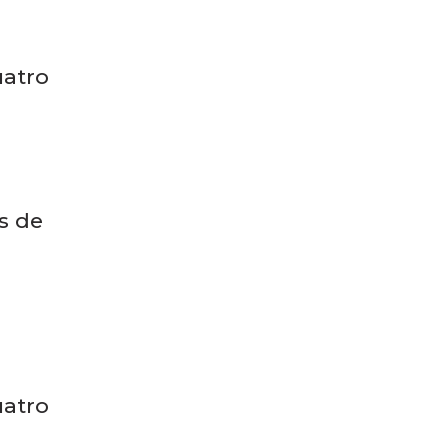
uatro
os de