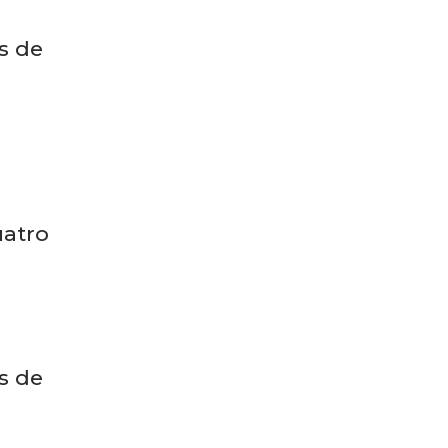
os de
uatro