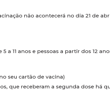
a, segunda e terceira doses. Das 8h às 1
sistema Drive-Thru e na sede do antigo
.
o acontecerá no dia 21 de abri
 5 a 11 anos e pessoas a partir dos 12 an
no seu cartão de vacina)
anos, que receberam a segunda dose há q