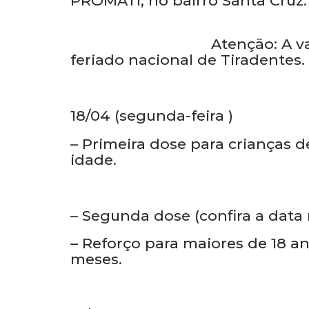
A imunização segue para primeir
aos sábados, das 8h às 12h, no 
PROMATI, no bairro Santa Cruz
Atenção: A vacinação nã
feriado nacional de Tiradentes.
18/04 (segunda-feira )
– Primeira dose para crianças de
idade.
– Segunda dose (confira a data 
– Reforço para maiores de 18 