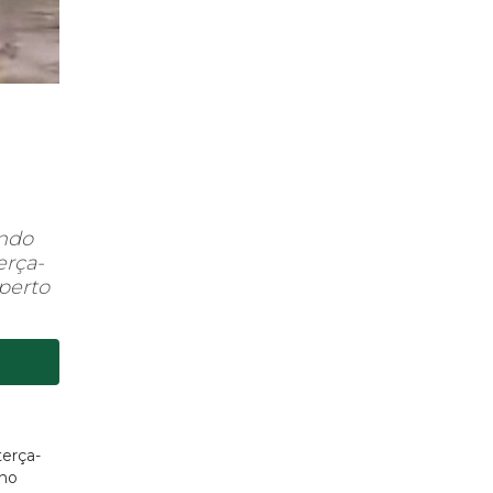
endo
erça-
 perto
terça-
 no