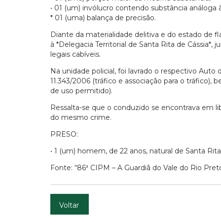
• 01 (um) invólucro contendo substância análoga à
* 01 (uma) balança de precisão.
Diante da materialidade delitiva e do estado de f
à *Delegacia Territorial de Santa Rita de Cássia
legais cabíveis.
Na unidade policial, foi lavrado o respectivo Auto
11.343/2006 (tráfico e associação para o tráfico),
de uso permitido).
Ressalta-se que o conduzido se encontrava em lib
do mesmo crime.
PRESO:
• 1 (um) homem, de 22 anos, natural de Santa Rita
Fonte: “86ª CIPM – A Guardiã do Vale do Rio Pret
Voltar