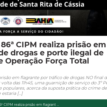
 86ª CIPM realiza prisão em
 de drogas e porte ilegal de
e Operação Força Total
prisão em flagrante por tráfico de drogas NO final 
 volta das 11h45, uma guarnição de serviço do 3º P
e populares, acerca da suposta prática do crime de
estaria […]
6ª CIPM realiza prisão em flagrant ...