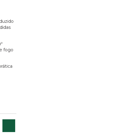
nduzido
didas
nº
de fogo
rática