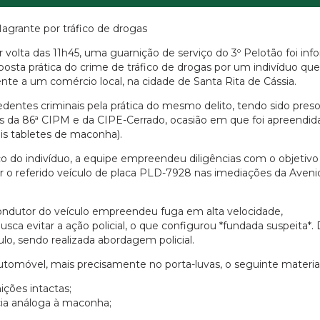
lagrante por tráfico de drogas
r volta das 11h45, uma guarnição de serviço do 3º Pelotão foi inf
osta prática do crime de tráfico de drogas por um indivíduo que
nte a um comércio local, na cidade de Santa Rita de Cássia.
edentes criminais pela prática do mesmo delito, tendo sido pre
ões da 86ª CIPM e da CIPE-Cerrado, ocasião em que foi apreendi
ois tabletes de maconha).
o do indivíduo, a equipe empreendeu diligências com o objetivo
izar o referido veículo de placa PLD-7928 nas imediações da Aveni
 condutor do veículo empreendeu fuga em alta velocidade,
 evitar a ação policial, o que configurou *fundada suspeita*. 
ulo, sendo realizada abordagem policial.
 automóvel, mais precisamente no porta-luvas, o seguinte material
ições intactas;
ncia análoga à maconha;