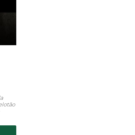
da
elotão