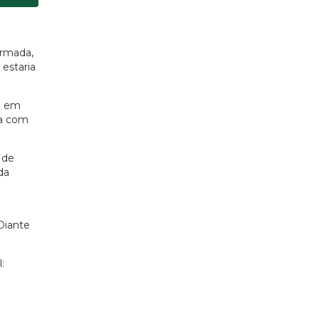
ormada,
 estaria
so em
da com
 de
da
Diante
: