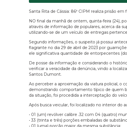
Santa Rita de Cássia: 86ª CIPM realiza prisão em f
NO final da manhã de ontem, quinta-feira (24), po
através de informação de populares, acerca da sup
utilizando-se de um veículo de entregas pertence
Segundo informações, o suspeito já possui antec
flagrante no dia 29 de abril de 2023 por guarniç
ele significativa quantidade de entorpecentes (d
De posse da informação e considerando o históric
verificar a veracidade da denúncia, vindo a local
Santos Dumont.
Ao perceber a aproximação da viatura policial, o
demonstrando comportamento típico de quem busca
da situação, foi procedida a interceptação do veíc
Após busca veicular, foi localizado no interior do
• 01 (um) revólver calibre .32 com 04 (quatro) mun
• 33 (trinta e três) porções embaladas de substâ
• 01 (uma) porção maior da mesma substância;