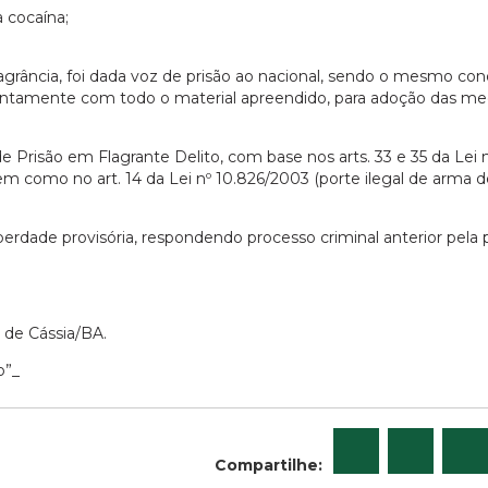
 cocaína;
lagrância, foi dada voz de prisão ao nacional, sendo o mesmo co
*, juntamente com todo o material apreendido, para adoção das me
 de Prisão em Flagrante Delito, com base nos arts. 33 e 35 da Lei 
 bem como no art. 14 da Lei nº 10.826/2003 (porte ilegal de arma 
erdade provisória, respondendo processo criminal anterior pela p
 de Cássia/BA.
o”_
Compartilhe: