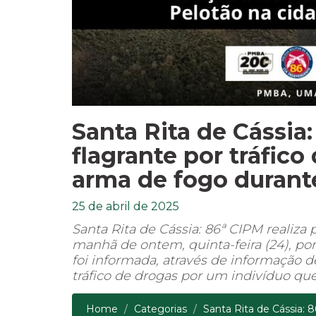
Santa Rita de Cássia:
flagrante por tráfico
arma de fogo durant
25 de abril de 2025
Santa Rita de Cássia: 86ª CIPM realiza 
manhã de ontem, quinta-feira (24), por
foi informada, através de informação d
tráfico de drogas por um indivíduo que 
Home
Categorias
Santa Rita de Cássia: 8