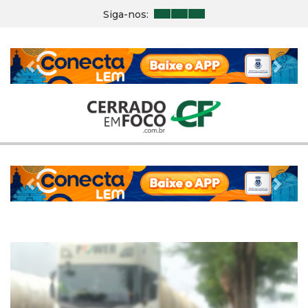
Siga-nos:
Previous
Nex
Previous
Nex