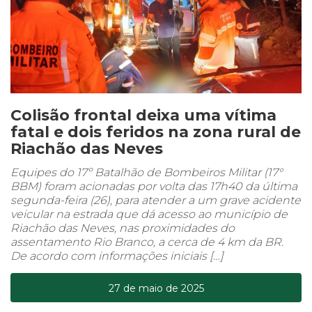
Colisão frontal deixa uma vítima
fatal e dois feridos na zona rural de
Riachão das Neves
Equipes do 17º Batalhão de Bombeiros Militar (17°
BBM) foram acionadas por volta das 17h40 da última
segunda-feira (26), para atender a um grave acidente
veicular na estrada que dá acesso ao município de
Riachão das Neves, nas proximidades do
assentamento Rio Branco, a cerca de 4 km da BR.
De acordo com informações iniciais […]
27 de maio de 2025