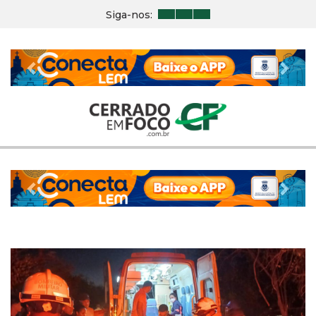
Siga-nos:
Previous
Nex
Previous
Nex