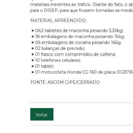
materiais inerentes ao tráfico. Diante do fato, o
para o DISEP, para que fossem tomadas as medida
MATERIAL APREENDIDO:
06,5 tabletes de maconha pesando 3,33kg;
18 embalagens de maconha pesando 154g;
06 embalagens de cocaína pesando 166g;
02 balanças de precisão;
01 frasco com comprimidos de cafeína;
10 telefones celulares;
01 tablet;
01 motocicleta Honda CG 160 de placa OGB7B
FONTE: ASCOM CIPE/CERRADO
Voltar