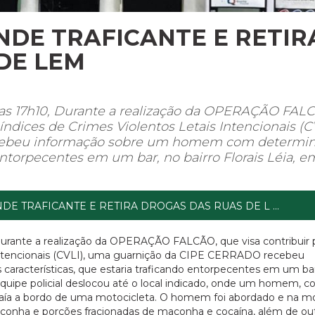
NDE TRAFICANTE E RETIR
DE LEM
a das 17h10, Durante a realização da OPERAÇÃO FAL
índices de Crimes Violentos Letais Intencionais (CV
ebeu informação sobre um homem com determi
 entorpecentes em um bar, no bairro Florais Léia, e
E TRAFICANTE E RETIRA DROGAS DAS RUAS DE L ...
, Durante a realização da OPERAÇÃO FALCÃO, que visa contribuir 
 Intencionais (CVLI), uma guarnição da CIPE CERRADO recebeu
acterísticas, que estaria traficando entorpecentes em um bar
 equipe policial deslocou até o local indicado, onde um homem, c
saía a bordo de uma motocicleta. O homem foi abordado e na mo
conha e porções fracionadas de maconha e cocaína, além de ou