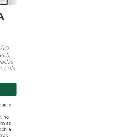
A
CÃO,
LI),
nadas
m Luis
para a
, no
om as
chila
tros