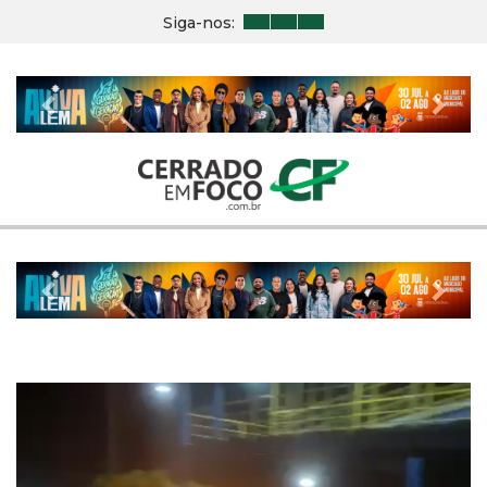
Siga-nos:
Previous
Nex
Previous
Nex