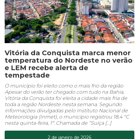
Vitória da Conquista marca menor
temperatura do Nordeste no verão
e LEM recebe alerta de
tempestade
O município foi eleito como o mais frio da região
Apesar do verão ter chegado com tudo na Bahia,
Vitória da Conquista foi eleita a cidade mais fria de
toda a região Nordeste nesta semana. Segundo
informações divulgadas pelo Instituto Nacional de
Meteorologia (Inmet), o município registrou 18,4 °C
nesta quinta-feira, 1º. Chamada de “Suíça […]
2 de janeiro de 2026