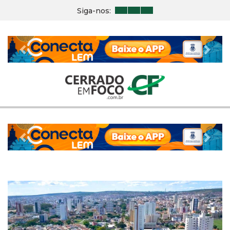
Siga-nos:
Previous
Nex
Previous
Nex