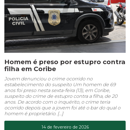
Homem é preso por estupro contra
filha em Coribe
Jovem denunciou o crime ocorrido no
estabelecimento do suspeito Um homem de 69
anos foi preso nesta sexta-feira (13), em Coribe,
suspeito do crime de estupro contra a filha, de 20
anos. De acordo com o inquérito, o crime teria
ocorrido depois que a jovem foi até o bar do qual o
homem é proprietário. […]
14 de fevereiro de 2026