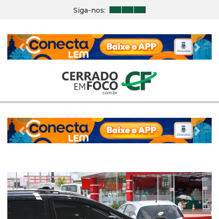
Siga-nos:
Previous
Nex
Previous
Nex