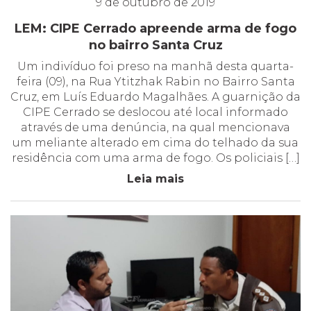
9 de outubro de 2019
LEM: CIPE Cerrado apreende arma de fogo
no bairro Santa Cruz
Um indivíduo foi preso na manhã desta quarta-
feira (09), na Rua Ytitzhak Rabin no Bairro Santa
Cruz, em Luís Eduardo Magalhães. A guarnição da
CIPE Cerrado se deslocou até local informado
através de uma denúncia, na qual mencionava
um meliante alterado em cima do telhado da sua
residência com uma arma de fogo. Os policiais […]
Leia mais