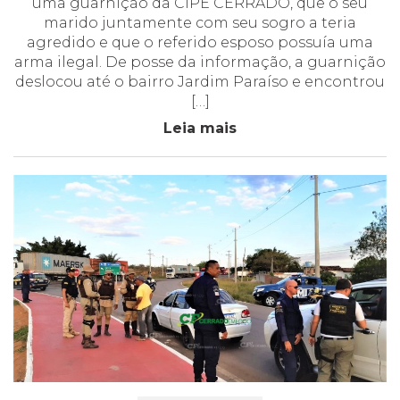
uma guarnição da CIPE CERRADO, que o seu
marido juntamente com seu sogro a teria
agredido e que o referido esposo possuía uma
arma ilegal. De posse da informação, a guarnição
deslocou até o bairro Jardim Paraíso e encontrou
[…]
Leia mais