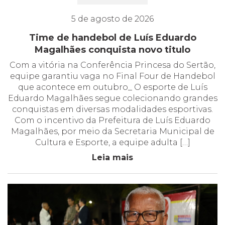
5 de agosto de 2026
Time de handebol de Luís Eduardo
Magalhães conquista novo titulo
Com a vitória na Conferência Princesa do Sertão,
equipe garantiu vaga no Final Four de Handebol
que acontece em outubro_ O esporte de Luís
Eduardo Magalhães segue colecionando grandes
conquistas em diversas modalidades esportivas.
Com o incentivo da Prefeitura de Luís Eduardo
Magalhães, por meio da Secretaria Municipal de
Cultura e Esporte, a equipe adulta […]
Leia mais