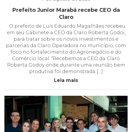
Prefeito Junior Marabá recebe CEO da
Claro
O prefeito de Luís Eduardo Magalhães recebeu
em seu Gabinete a CEO da Claro Roberta Godoi,
para tratar sobre os novos investimentos e
parcerias da Claro Operadora no município, com
foco no fortalecimento do Agronegócio e do
Comércio local. “Recebemos a CEO da Claro
Roberta Godoy onde durante uma reunião bem
produtiva foi demonstrada […]
Leia mais