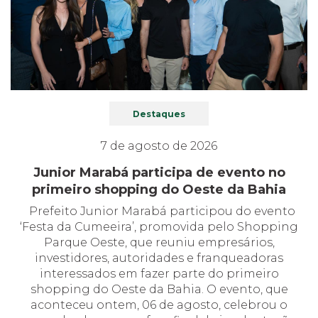
Destaques
7 de agosto de 2026
Junior Marabá participa de evento no
primeiro shopping do Oeste da Bahia
Prefeito Junior Marabá participou do evento
‘Festa da Cumeeira’, promovida pelo Shopping
Parque Oeste, que reuniu empresários,
investidores, autoridades e franqueadoras
interessados em fazer parte do primeiro
shopping do Oeste da Bahia. O evento, que
aconteceu ontem, 06 de agosto, celebrou o